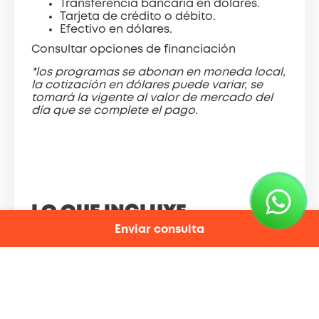
Transferencia bancaria en dólares.
Tarjeta de crédito o débito.
Efectivo en dólares.
Consultar opciones de financiación
*los programas se abonan en moneda local,
la cotización en dólares puede variar, se
tomará la vigente al valor de mercado del
día que se complete el pago.
LO QUE INCLUYE
Enviar consulta
Orientación antes y durante el
programa por parte COINED.
Material de estudio.
Test de nivelación de idioma.
Alojamiento en casa de familia o en
residencia estudiantil.
Actividades recreativas y excursiones.