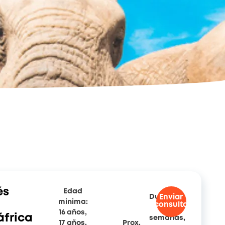
és
Edad
Duración:
Enviar
minima:
consulta
Dos
16 años,
frica
semanas,
17 años,
Prox.