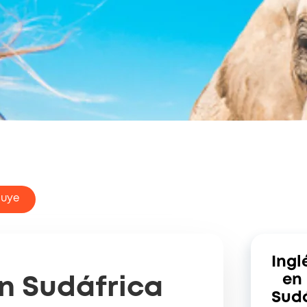
luye
Ingl
en
en Sudáfrica
Sudá