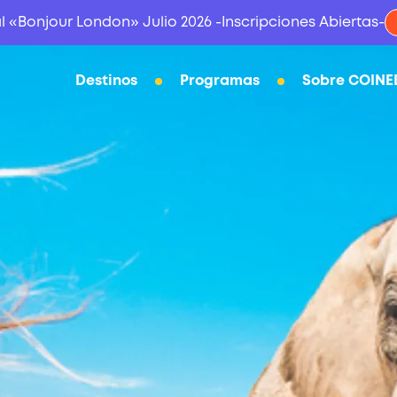
l «Bonjour London» Julio 2026 -Inscripciones Abiertas-
Destinos
Programas
Sobre COINE