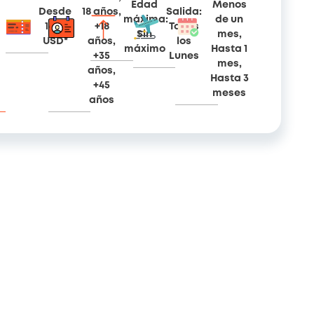
Edad
Menos
Desde
18 años,
Salida:
máxima:
de un
1450
+18
Todos
Sin
mes,
USD*
años,
los
máximo
Hasta 1
+35
Lunes
mes,
años,
Hasta 3
+45
meses
años